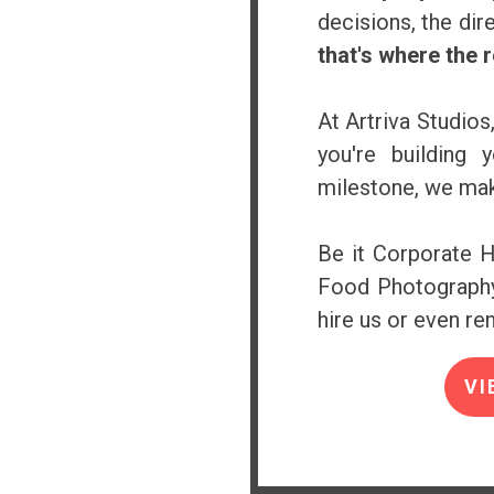
decisions, the dir
that's where the 
At Artriva Studios
you're building 
milestone, we mak
Be it Corporate H
Food Photography,
hire us or even ren
VI