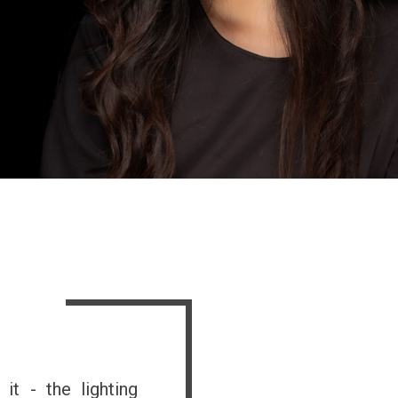
s
t - the lighting